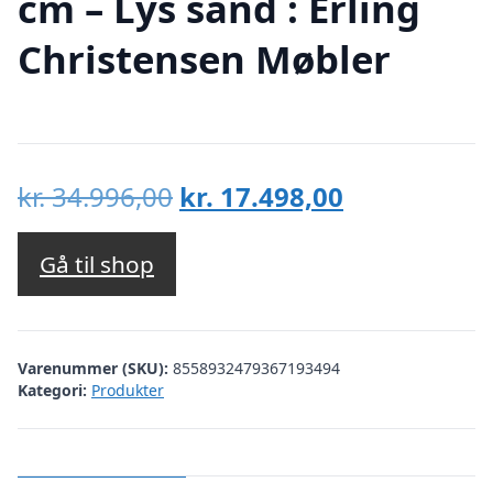
cm – Lys sand : Erling
Christensen Møbler
Den
Den
kr.
34.996,00
kr.
17.498,00
oprindelige
aktuelle
pris
pris
Gå til shop
var:
er:
kr. 34.996,00.
kr. 17.498,00
Varenummer (SKU):
8558932479367193494
Kategori:
Produkter