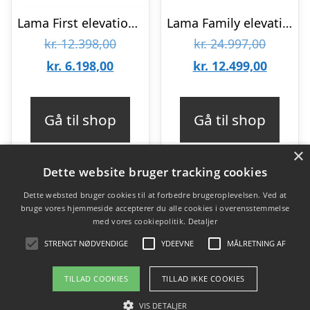
Lama First elevationsseng – 80x200cm – Grå : Erling Christensen Møbler
Lama Family elevationsseng 120 x 200 cm – Grøn : Erling Christensen Møbler
Den
Den
kr.
12.398,00
kr.
24.997,00
Den
oprindelige
oprinde
Den
kr.
6.198,00
kr.
12.499,00
aktuelle
pris
pris
aktuell
pris
var:
var:
pris
Gå til shop
Gå til shop
er:
kr. 12.398,00.
kr. 24.9
er:
×
kr. 6.198,00.
kr. 12.4
Dette website bruger tracking cookies
Dette websted bruger cookies til at forbedre brugeroplevelsen. Ved at
bruge vores hjemmeside accepterer du alle cookies i overensstemmelse
Varekategorier
med vores cookiepolitik.
Detaljer
Produkter
STRENGT NØDVENDIGE
YDEEVNE
MÅLRETNING AF
TILLAD COOKIES
TILLAD IKKE COOKIES
Copyright 2026 - Pilanto Aps
VIS DETALJER