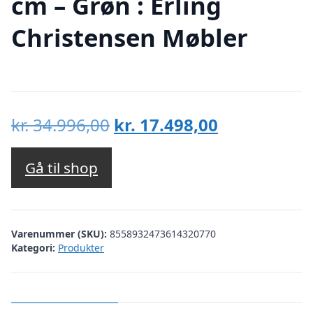
cm – Grøn : Erling
Christensen Møbler
Den
Den
kr.
34.996,00
kr.
17.498,00
oprindelige
aktuelle
pris
pris
Gå til shop
var:
er:
kr. 34.996,00.
kr. 17.498,00
Varenummer (SKU):
8558932473614320770
Kategori:
Produkter