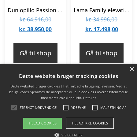
Dunlopillo Passion Box Elevation elevationsseng – 180 x 200 cm – Antracitgrå – Fast/Ekstra fast : Erling Christensen Møbler
Lama Family elevationsseng 160×200 cm – Blå : Erling Christensen Møbler
Den
Den
kr.
64.916,00
kr.
34.996,00
oprindelige
Den
oprinde
Den
kr.
38.950,00
kr.
17.498,00
pris
aktuelle
pris
aktuell
var:
pris
var:
pris
Gå til shop
Gå til shop
kr. 64.916,00.
er:
kr. 34.9
er:
×
kr. 38.950,00.
kr. 17.4
Dette website bruger tracking cookies
Dette websted bruger cookies til at forbedre brugeroplevelsen. Ved at
bruge vores hjemmeside accepterer du alle cookies i overensstemmelse
Varekategorier
med vores cookiepolitik.
Detaljer
Produkter
STRENGT NØDVENDIGE
YDEEVNE
MÅLRETNING AF
TILLAD COOKIES
TILLAD IKKE COOKIES
Copyright 2026 - Pilanto Aps
VIS DETALJER